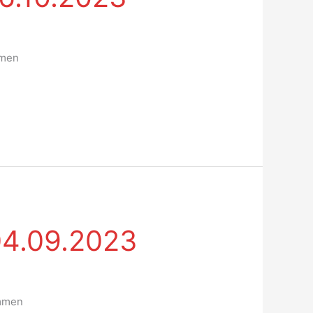
mmen
 04.09.2023
emmen