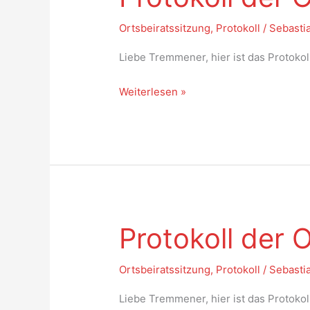
der
Ortsbeiratssitzung
Ortsbeiratssitzung
,
Protokoll
/
Sebasti
vom
Liebe Tremmener, hier ist das Protoko
16.10.2023
Weiterlesen »
Protokoll der 
Protokoll
der
Ortsbeiratssitzung
Ortsbeiratssitzung
,
Protokoll
/
Sebasti
vom
Liebe Tremmener, hier ist das Protoko
04.09.2023