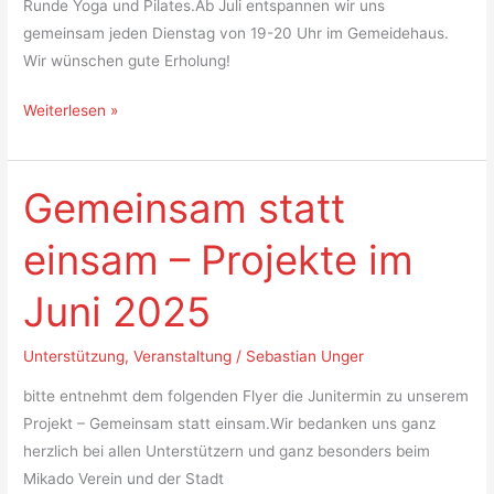
Runde Yoga und Pilates.Ab Juli entspannen wir uns
gemeinsam jeden Dienstag von 19-20 Uhr im Gemeidehaus.
Wir wünschen gute Erholung!
Weiterlesen »
Gemeinsam statt
Gemeinsam
statt
einsam – Projekte im
einsam
–
Juni 2025
Projekte
im
Unterstützung
,
Veranstaltung
/
Sebastian Unger
Juni
2025
bitte entnehmt dem folgenden Flyer die Junitermin zu unserem
Projekt – Gemeinsam statt einsam.Wir bedanken uns ganz
herzlich bei allen Unterstützern und ganz besonders beim
Mikado Verein und der Stadt