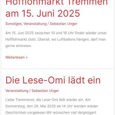
Hofflohmarkt Tremmen
Tremmen
am 15. Juni 2025
am
15.
Sonstiges
,
Veranstaltung
/
Sebastian Unger
Juni
2025
Am 15. Juni 2025 zwischen 10 und 16 Uhr findet wieder unser
Hofflohmarkt statt. Überall, wo Luftballons hängen, darf man
gerne eintreten.
Weiterlesen »
Die Lese-Omi lädt ein
Die
Lese-
Omi
Veranstaltung
/
Sebastian Unger
lädt
Liebe Tremmener, die Lese-Omi lädt wieder ein. Am
ein
Donnerstag, den 29. Mai 2025 ab 14 Uhr werden wieder
Geschichten vorgelesen.Wir wünschen viel Vergnügen!