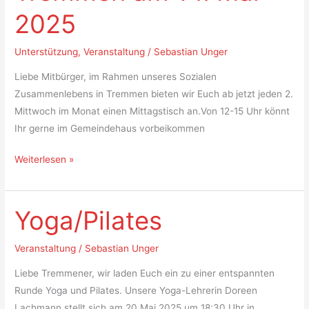
am
2025
14.
Mai
Unterstützung
,
Veranstaltung
/
Sebastian Unger
2025
Liebe Mitbürger, im Rahmen unseres Sozialen
Zusammenlebens in Tremmen bieten wir Euch ab jetzt jeden 2.
Mittwoch im Monat einen Mittagstisch an.Von 12-15 Uhr könnt
Ihr gerne im Gemeindehaus vorbeikommen
Weiterlesen »
Yoga/Pilates
Yoga/Pilates
Veranstaltung
/
Sebastian Unger
Liebe Tremmener, wir laden Euch ein zu einer entspannten
Runde Yoga und Pilates. Unsere Yoga-Lehrerin Doreen
Lachmann stellt sich am 20.Mai 2025 um 18:30 Uhr in