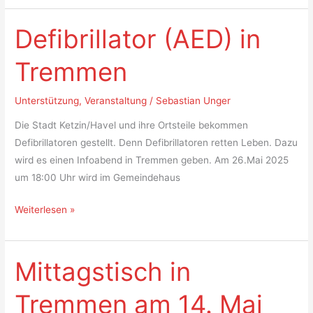
Defibrillator (AED) in
Defibrillator
(AED)
Tremmen
in
Tremmen
Unterstützung
,
Veranstaltung
/
Sebastian Unger
Die Stadt Ketzin/Havel und ihre Ortsteile bekommen
Defibrillatoren gestellt. Denn Defibrillatoren retten Leben. Dazu
wird es einen Infoabend in Tremmen geben. Am 26.Mai 2025
um 18:00 Uhr wird im Gemeindehaus
Weiterlesen »
Mittagstisch in
Mittagstisch
in
Tremmen am 14. Mai
Tremmen