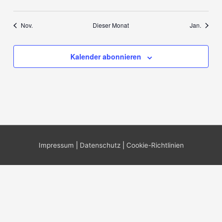
Veranstaltungen
Veranstaltungen
Veranstaltungen
Veranstaltungen
Veranstaltungen
Veranstaltungen
Veranst
Nov.
Dieser Monat
Jan.
Kalender abonnieren
Impressum
|
Datenschutz
|
Cookie-Richtlinien