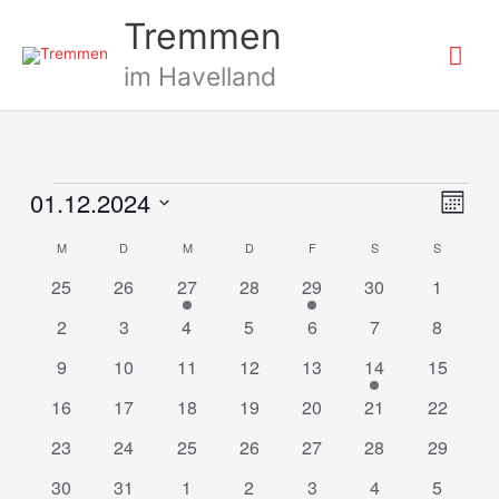
Zum
Hau
Tremmen
Inhalt
springen
im Havelland
MONTAG
DIENSTAG
MITTWOCH
DONNERSTAG
FREITAG
SAMSTAG
SONNTA
01.12.2024
Veranstaltungen
Ansichte
Verans
Monat
Navigati
Ansich
Datum
M
D
M
D
F
S
S
Kalender
Naviga
wählen.
von
0
0
1
0
1
0
0
25
26
27
28
29
30
1
Veranstaltungen
Veranstaltungen
Veranstaltungen
Veranstaltung
Veranstaltungen
Veranstaltung
Veranstaltungen
Veranst
0
0
0
0
0
0
0
2
3
4
5
6
7
8
Veranstaltungen
Veranstaltungen
Veranstaltungen
Veranstaltungen
Veranstaltungen
Veranstaltungen
Veranst
0
0
0
0
0
1
0
9
10
11
12
13
14
15
Veranstaltungen
Veranstaltungen
Veranstaltungen
Veranstaltungen
Veranstaltungen
Veranstaltung
Veransta
0
0
0
0
0
0
0
16
17
18
19
20
21
22
Veranstaltungen
Veranstaltungen
Veranstaltungen
Veranstaltungen
Veranstaltungen
Veranstaltungen
Veransta
0
0
0
0
0
0
0
23
24
25
26
27
28
29
Veranstaltungen
Veranstaltungen
Veranstaltungen
Veranstaltungen
Veranstaltungen
Veranstaltungen
Veransta
0
0
0
0
0
0
0
30
31
1
2
3
4
5