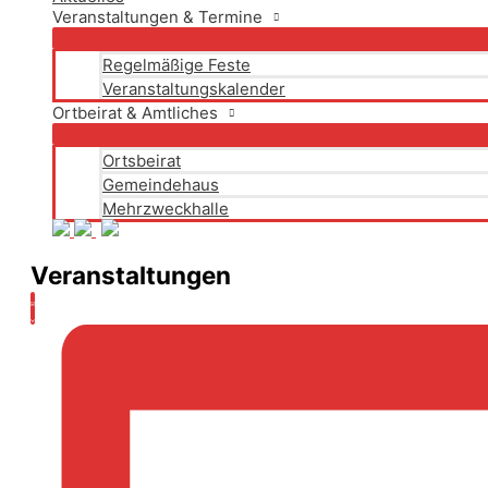
Veranstaltungen & Termine
Regelmäßige Feste
Veranstaltungskalender
Ortbeirat & Amtliches
Ortsbeirat
Gemeindehaus
Mehrzweckhalle
Veranstaltungen
Ansichten-
Veranstaltung
Liste
Ansichten-
Navigation
Navigation